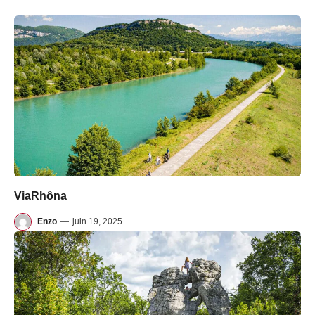
ViaRhôna
Enzo
—
juin 19, 2025