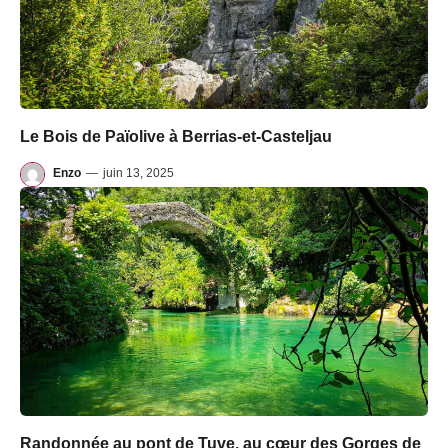
Le Bois de Païolive à Berrias-et-Casteljau
Enzo
—
juin 13, 2025
Randonnée au pont de Tuve, au cœur des Gorges de