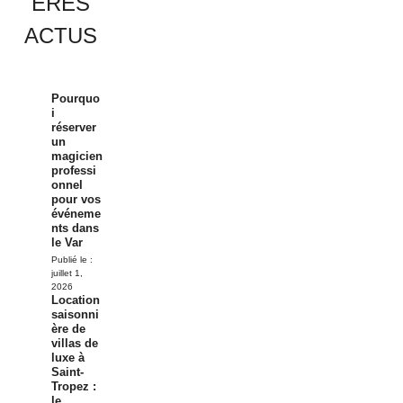
ÈRES
ACTUS
Pourquo
i
réserver
un
magicien
professi
onnel
pour vos
événeme
nts dans
le Var
Publié le :
juillet 1,
2026
Location
saisonni
ère de
villas de
luxe à
Saint-
Tropez :
le