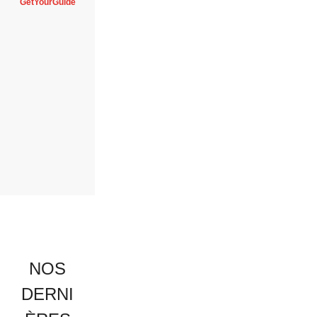
GetYourGuide
NOS
DERNI