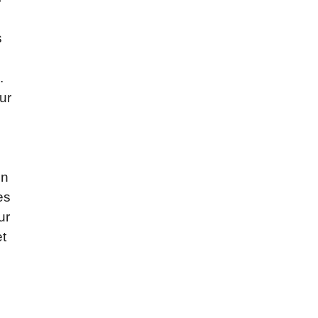
s
.
ur
on
es
ur
et