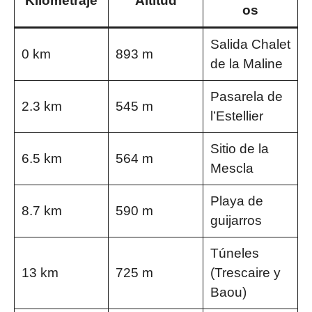
Kilometraje
Altitud
os
Salida Chalet
0 km
893 m
de la Maline
Pasarela de
2.3 km
545 m
l’Estellier
Sitio de la
6.5 km
564 m
Mescla
Playa de
8.7 km
590 m
guijarros
Túneles
13 km
725 m
(Trescaire y
Baou)