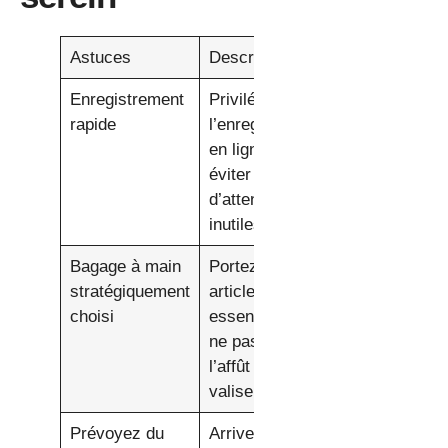
Astuces
Description
Enregistrement
Privilégiez
rapide
l’enregistrement
en ligne pour
éviter les files
d’attente
inutiles.
Bagage à main
Portez des
stratégiquement
articles
choisi
essentiels pour
ne pas être à
l’affût de votre
valise.
Prévoyez du
Arrivez à