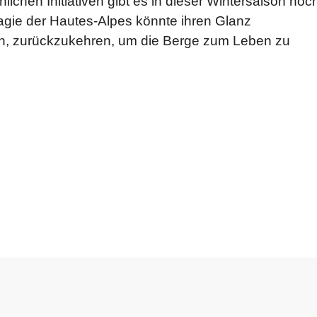
chen Initiativen gibt es in dieser Wintersaison noc
agie der Hautes-Alpes könnte ihren Glanz
en, zurückzukehren, um die Berge zum Leben zu