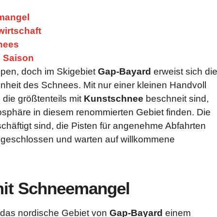
emangel
irtschaft
hnees
e Saison
alpen, doch im Skigebiet
Gap-Bayard
erweist sich di
nheit des Schnees. Mit nur einer kleinen Handvoll
 die größtenteils mit
Kunstschnee
beschneit sind,
sphäre in diesem renommierten Gebiet finden. Die
chäftigt sind, die Pisten für angenehme Abfahrten
eingeschlossen und warten auf willkommene
mit Schneemangel
h das nordische Gebiet von
Gap-Bayard
einem