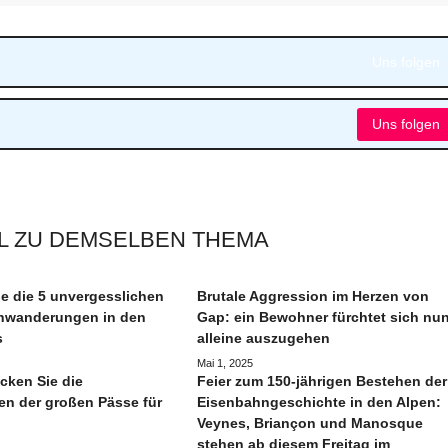
Uns folgen
Uns folgen
L ZU DEMSELBEN THEMA
e die 5 unvergesslichen
Brutale Aggression im Herzen von
wanderungen in den
Gap: ein Bewohner fürchtet sich nun
s
alleine auszugehen
Mai 1, 2025
cken Sie die
Feier zum 150-jährigen Bestehen der
n der großen Pässe für
Eisenbahngeschichte in den Alpen:
Veynes, Briançon und Manosque
stehen ab diesem Freitag im