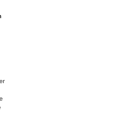
n
er
ie
e