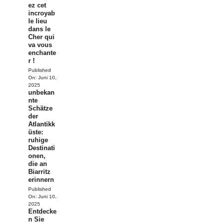
ez cet
incroyab
le lieu
dans le
Cher qui
va vous
enchante
r !
Published
On:
Juni 10,
2025
unbekan
nte
Schätze
der
Atlantikk
üste:
ruhige
Destinati
onen,
die an
Biarritz
erinnern
Published
On:
Juni 10,
2025
Entdecke
n Sie