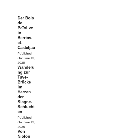
Der Bois
de
Païolive
in
Berrias-
et-
Casteljau
Published
On:
Juni 13,
2025
Wanderu
ng zur
Tuve-
Brücke
im
Herzen
der
Siagne-
Schlucht
en
Published
On:
Juni 13,
2025
Von
Niolon