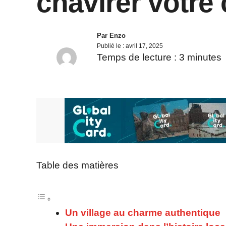
chavirer votre 
Par
Enzo
Publié le :
avril 17, 2025
Temps de lecture :
3
minutes
Table des matières
Un village au charme authentique