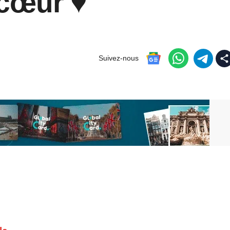
cœur ♥️
Suivez-nous